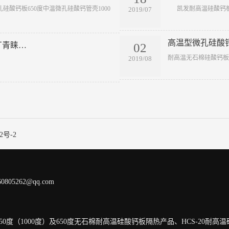
硅酸钙板650度中温微孔硅酸钙管壳1000
​ 凯发耐高温硅酸钙
2019/07
高温型微孔硅酸
02
厂青睐…
​耐高温无石棉硅酸钙
2019/08
2号-2
05262@qq.com
度（1000度）及650度无石棉耐高温硅酸钙板隔热产品、HCS-20耐高